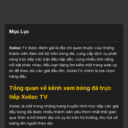
Mục Lục
Xoilac
TV được đánh giá là địa chỉ quen thuộc của những
thành viên đam mê bộ môn bóng đá, cung cấp dịch vụ phát
sóng trực tiếp các trận đấu hấp dẫn, cùng nhiều tính năng
nổi bật khác nhau. Nếu bạn đang tìm kiếm một trang web uy
tín để theo dõi các giải đấu lớn, XoilacTV chính là lựa chọn
hàng đầu.
Tổng quan về kênh xem bóng đá trực
tiếp Xoilac TV
Xoilac là một trong những trang truyền hình trực tiếp các giải
đấu bóng đá được nhiều thành viên yêu thích nhất thời gian
qua. Đơn vị trở thành địa chỉ uy tín trên thị trường, thu hút số
lượng lớn người theo dõi.