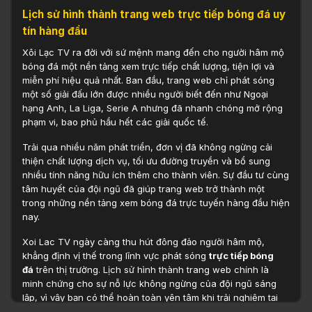
Lịch sử hình thành trang web trực tiếp bóng đá uy
tín hàng đầu
Xôi Lạc TV ra đời với sứ mệnh mang đến cho người hâm mộ
bóng đá một nền tảng xem trực tiếp chất lượng, tiện lợi và
miễn phí hiệu quả nhất. Ban đầu, trang web chỉ phát sóng
một số giải đấu lớn được nhiều người biết đến như Ngoại
hạng Anh, La Liga, Serie A nhưng đã nhanh chóng mở rộng
phạm vi, bao phủ hầu hết các giải quốc tế.
Trải qua nhiều năm phát triển, đơn vị đã không ngừng cải
thiện chất lượng dịch vụ, tối ưu đường truyền và bổ sung
nhiều tính năng hữu ích thêm cho thành viên. Sự đầu tư cùng
tâm huyết của đội ngũ đã giúp trang web trở thành một
trong những nền tảng xem bóng đá trực tuyến hàng đầu hiện
nay.
Xoi Lac TV ngày càng thu hút đông đảo người hâm mộ,
khẳng định vị thế trong lĩnh vực phát sóng
trực tiếp bóng
đá
trên thị trường. Lịch sử hình thành trang web chính là
minh chứng cho sự nỗ lực không ngừng của đội ngũ sáng
lập, vì vậy bạn có thể hoàn toàn yên tâm khi trải nghiệm tại
đây.